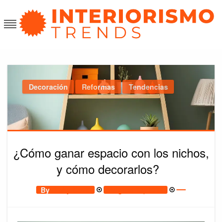
Skip
to
content
Interiorismo Trends
Decoración
Reformas
Tendencias
¿Cómo ganar espacio con los nichos,
y cómo decorarlos?
Posted
By
Picky Cova
August 29, 2023
on