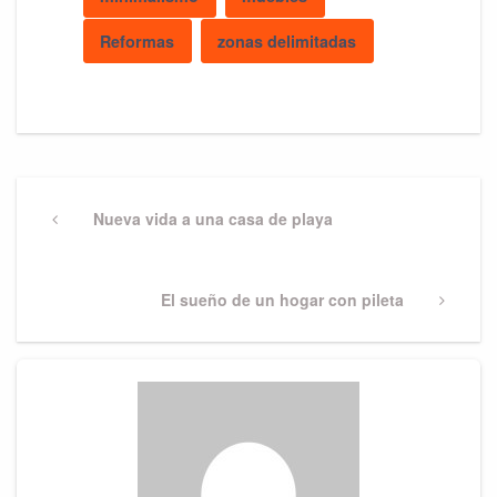
Reformas
zonas delimitadas
Post
navigation
Previous
Nueva vida a una casa de playa
Post
Next
El sueño de un hogar con pileta
Post