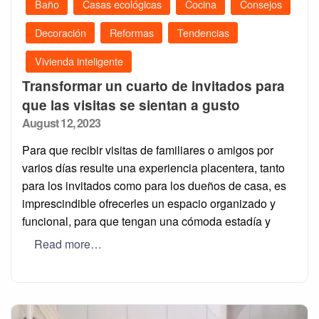
Baño
Casas ecológicas
Cocina
Consejos
Decoración
Reformas
Tendencias
Vivienda inteligente
Transformar un cuarto de invitados para
que las visitas se sientan a gusto
Posted
August 12, 2023
on
Para que recibir visitas de familiares o amigos por
varios días resulte una experiencia placentera, tanto
para los invitados como para los dueños de casa, es
imprescindible ofrecerles un espacio organizado y
funcional, para que tengan una cómoda estadía y
Read more…