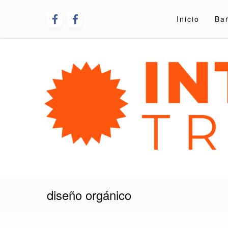
Skip
to
Inicio
Ba
content
Interiorismo Tre
diseño orgánico