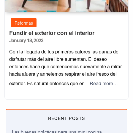
Reformas
Fundir el exterior con el interior
Posted
January 18, 2023
on
Con la llegada de los primeros calores las ganas de
disfrutar más del aire libre aumentan. El deseo
entonces hace que comencemos nuevamente a mirar
hacia afuera y anhelemos respirar el aire fresco del
exterior. Es natural entonces que en
Read more…
RECENT POSTS
Las buenas prácticas para una mini cocina