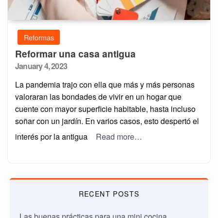
Reformas
Reformar una casa antigua
Posted
January 4, 2023
on
La pandemia trajo con ella que más y más personas
valoraran las bondades de vivir en un hogar que
cuente con mayor superficie habitable, hasta incluso
soñar con un jardín. En varios casos, esto despertó el
interés por la antigua
Read more…
RECENT POSTS
Las buenas prácticas para una mini cocina