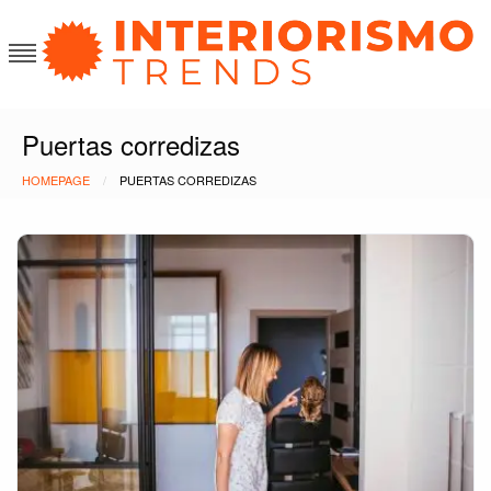
Skip
to
content
Interiorismo Trends
Puertas corredizas
HOMEPAGE
PUERTAS CORREDIZAS