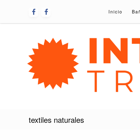
Skip
to
Inicio
Ba
content
Interiorismo Tre
textiles naturales