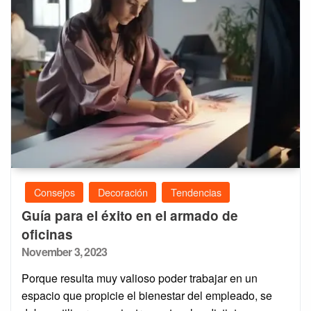
Consejos
Decoración
Tendencias
Guía para el éxito en el armado de
oficinas
Posted
November 3, 2023
on
Porque resulta muy valioso poder trabajar en un
espacio que propicie el bienestar del empleado, se