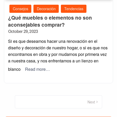
Consejos
Decoración
Tendencias
¿Qué muebles o elementos no son
aconsejables comprar?
Posted
October 29, 2023
on
Si es que deseamos hacer una renovación en el
diseño y decoración de nuestro hogar, o si es que nos
encontramos en obra y por mudarnos por primera vez
a nuestra casa, y nos enfrentamos a un lienzo en
blanco
Read more…
Posts
pagination
Next