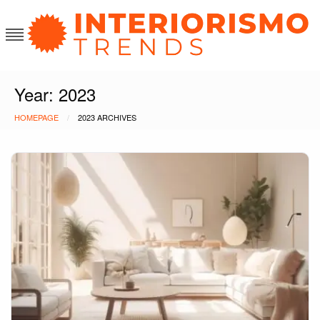
Skip
to
content
Interiorismo Trends
Year:
2023
HOMEPAGE
2023 ARCHIVES