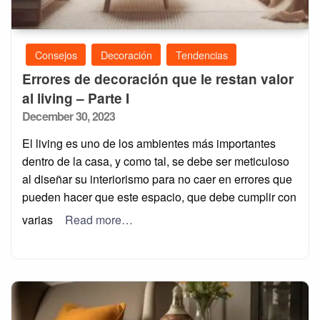
Consejos
Decoración
Tendencias
Errores de decoración que le restan valor
al living – Parte I
Posted
December 30, 2023
on
El living es uno de los ambientes más importantes
dentro de la casa, y como tal, se debe ser meticuloso
al diseñar su interiorismo para no caer en errores que
pueden hacer que este espacio, que debe cumplir con
varias
Read more…