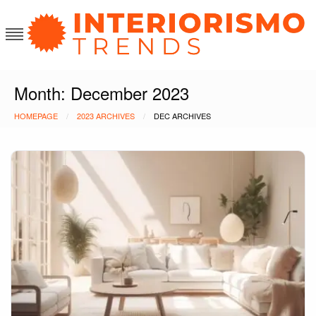
Skip
to
content
Interiorismo Trends
Month:
December 2023
HOMEPAGE
2023 ARCHIVES
DEC ARCHIVES