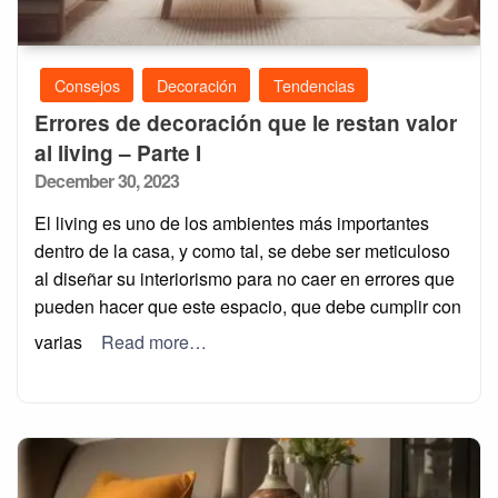
Consejos
Decoración
Tendencias
Errores de decoración que le restan valor
al living – Parte I
Posted
December 30, 2023
on
El living es uno de los ambientes más importantes
dentro de la casa, y como tal, se debe ser meticuloso
al diseñar su interiorismo para no caer en errores que
pueden hacer que este espacio, que debe cumplir con
varias
Read more…